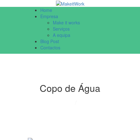
Home
Empresa
Make it works
Serviços
A equipa
Blog Post
Contactos
Copo de Água
Home
Blog