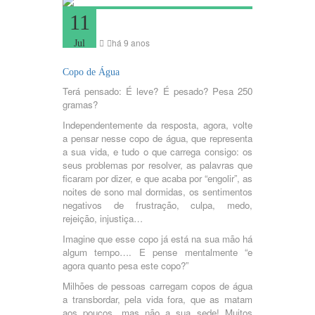
11
há 9 anos
Jul
Copo de Água
Terá pensado: É leve? É pesado? Pesa 250
gramas?
Independentemente da resposta, agora, volte
a pensar nesse copo de água, que representa
a sua vida, e tudo o que carrega consigo: os
seus problemas por resolver, as palavras que
ficaram por dizer, e que acaba por “engolir”, as
noites de sono mal dormidas, os sentimentos
negativos de frustração, culpa, medo,
rejeição, injustiça…
Imagine que esse copo já está na sua mão há
algum tempo…. E pense mentalmente “e
agora quanto pesa este copo?”
Milhões de pessoas carregam copos de água
a transbordar, pela vida fora, que as matam
aos poucos, mas não a sua sede! Muitos